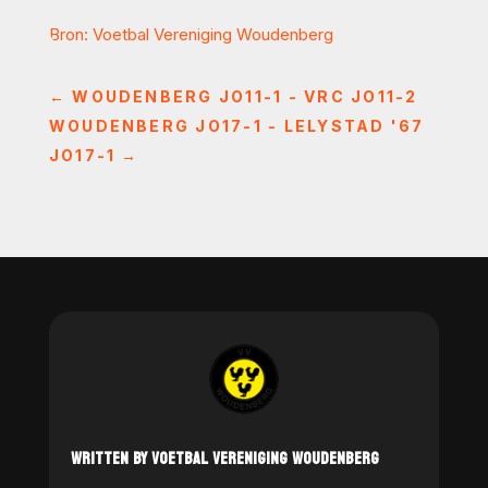
Bron: Voetbal Vereniging Woudenberg
←
WOUDENBERG JO11-1 - VRC JO11-2
WOUDENBERG JO17-1 - LELYSTAD '67
JO17-1
→
WRITTEN BY VOETBAL VERENIGING WOUDENBERG