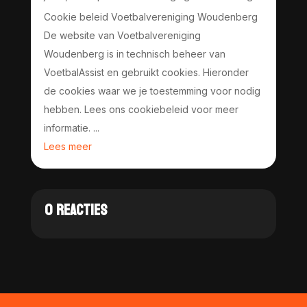
Cookie beleid Voetbalvereniging Woudenberg
De website van Voetbalvereniging
Woudenberg is in technisch beheer van
VoetbalAssist en gebruikt cookies. Hieronder
de cookies waar we je toestemming voor nodig
hebben. Lees ons cookiebeleid voor meer
informatie. ...
Lees meer
0 REACTIES