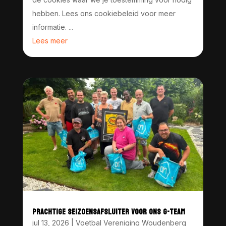
hebben. Lees ons cookiebeleid voor meer
informatie. ...
Lees meer
PRACHTIGE SEIZOENSAFSLUITER VOOR ONS G-TEAM
jul 13, 2026
|
Voetbal Vereniging Woudenberg