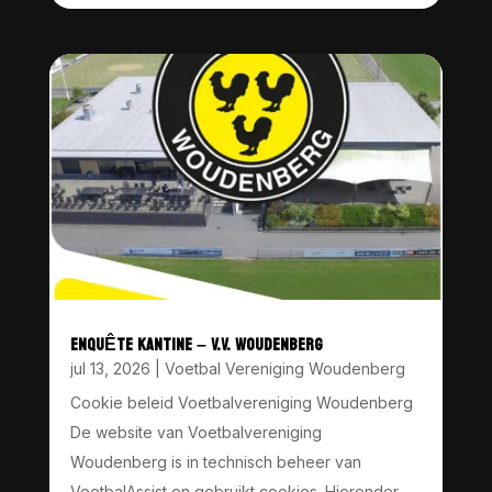
ENQUÊTE KANTINE – V.V. WOUDENBERG
jul 13, 2026
|
Voetbal Vereniging Woudenberg
Cookie beleid Voetbalvereniging Woudenberg
De website van Voetbalvereniging
Woudenberg is in technisch beheer van
VoetbalAssist en gebruikt cookies. Hieronder