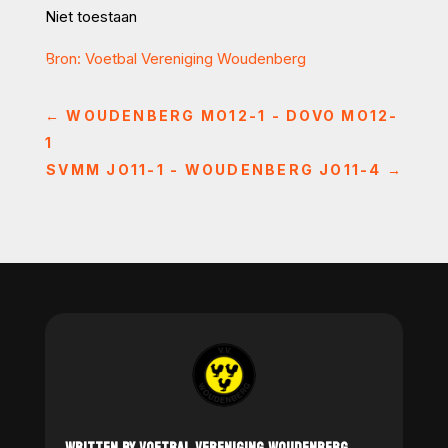
Niet toestaan
Bron: Voetbal Vereniging Woudenberg
←
WOUDENBERG MO12-1 - DOVO MO12-
1
SVMM JO11-1 - WOUDENBERG JO11-4
→
WRITTEN BY VOETBAL VERENIGING WOUDENBERG