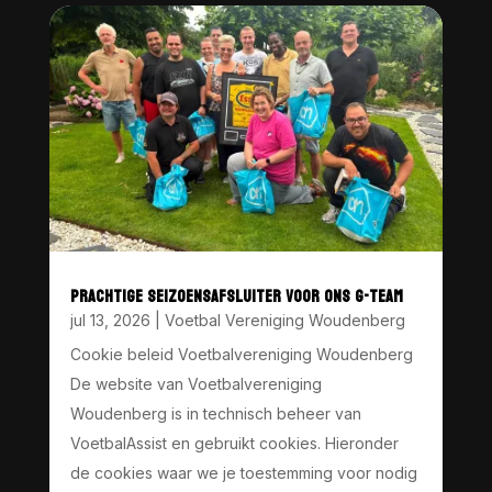
PRACHTIGE SEIZOENSAFSLUITER VOOR ONS G-TEAM
jul 13, 2026
|
Voetbal Vereniging Woudenberg
Cookie beleid Voetbalvereniging Woudenberg
De website van Voetbalvereniging
Woudenberg is in technisch beheer van
VoetbalAssist en gebruikt cookies. Hieronder
de cookies waar we je toestemming voor nodig