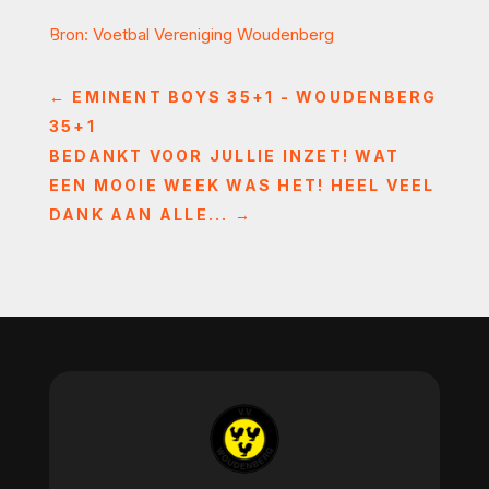
Bron: Voetbal Vereniging Woudenberg
←
EMINENT BOYS 35+1 - WOUDENBERG
35+1
BEDANKT VOOR JULLIE INZET! WAT
EEN MOOIE WEEK WAS HET! HEEL VEEL
DANK AAN ALLE...
→