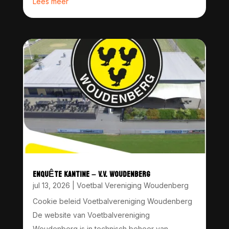
Lees meer
ENQUÊTE KANTINE – V.V. WOUDENBERG
jul 13, 2026
|
Voetbal Vereniging Woudenberg
Cookie beleid Voetbalvereniging Woudenberg
De website van Voetbalvereniging
Woudenberg is in technisch beheer van