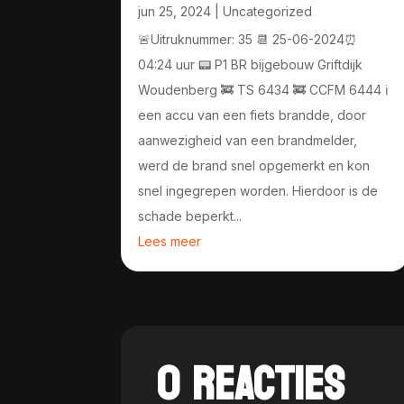
jun 25, 2024
|
Uncategorized
🚨Uitruknummer: 35 📆 25-06-2024⏰
04:24 uur 📟 P1 BR bijgebouw Griftdijk
Woudenberg 🚒 TS 6434 🚒 CCFM 6444 ℹ️
een accu van een fiets brandde, door
aanwezigheid van een brandmelder,
werd de brand snel opgemerkt en kon
snel ingegrepen worden. Hierdoor is de
schade beperkt...
Lees meer
0 REACTIES