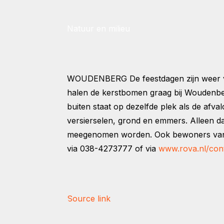
Natuur en milieu
WOUDENBERG
De feestdagen zijn weer 
halen de kerstbomen graag bij Woudenber
buiten staat op dezelfde plek als de afva
versierselen, grond en emmers. Alleen 
meegenomen worden. Ook bewoners van he
via 038-4273777 of via
www.rova.nl/con
Source link