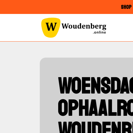
SHOP 
WOENSDAG
OPHAALRO
WOUDENB