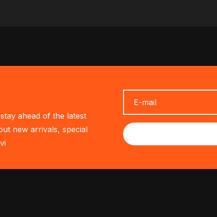
stay ahead of the latest
out new arrivals, special
vi