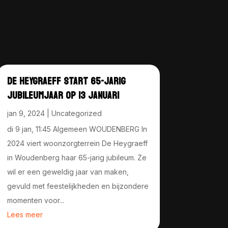
DE HEYGRAEFF START 65-JARIG
JUBILEUMJAAR OP 13 JANUARI
jan 9, 2024
|
Uncategorized
di 9 jan, 11:45 Algemeen WOUDENBERG In
2024 viert woonzorgterrein De Heygraeff
in Woudenberg haar 65-jarig jubileum. Ze
wil er een geweldig jaar van maken,
gevuld met feestelijkheden en bijzondere
momenten voor...
Lees meer