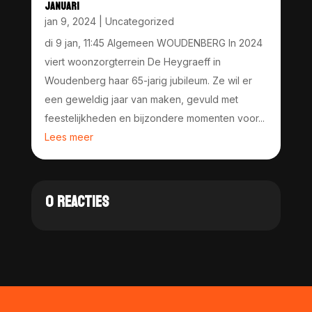
JANUARI
jan 9, 2024
|
Uncategorized
di 9 jan, 11:45 Algemeen WOUDENBERG In 2024
viert woonzorgterrein De Heygraeff in
Woudenberg haar 65-jarig jubileum. Ze wil er
een geweldig jaar van maken, gevuld met
feestelijkheden en bijzondere momenten voor...
Lees meer
0 REACTIES