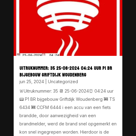
UITRUKNUMMER: 35 25-06-2024 04:24 UUR P1 BR
BIJGEBOUW GRIFTDIJK WOUDENBERG
jun 25, 2024
|
Uncategorized
🚨Uitruknummer: 35 📆 25-06-2024⏰ 04:24 uur
📟 P1 BR bijgebouw Griftdijk Woudenberg 🚒 TS
6434 🚒 CCFM 6444 ℹ️ een accu van een fiets
brandde, door aanwezigheid van een
brandmelder, werd de brand snel opgemerkt en
kon snel ingegrepen worden. Hierdoor is de