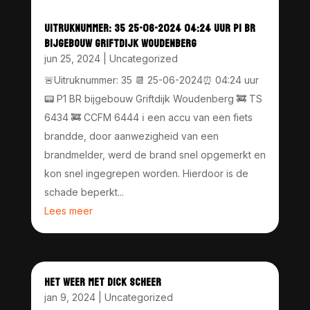
UITRUKNUMMER: 35 25-06-2024 04:24 UUR P1 BR
BIJGEBOUW GRIFTDIJK WOUDENBERG
jun 25, 2024
|
Uncategorized
🚨Uitruknummer: 35 📆 25-06-2024⏰ 04:24 uur
📟 P1 BR bijgebouw Griftdijk Woudenberg 🚒 TS
6434 🚒 CCFM 6444 ℹ️ een accu van een fiets
brandde, door aanwezigheid van een
brandmelder, werd de brand snel opgemerkt en
kon snel ingegrepen worden. Hierdoor is de
schade beperkt...
Lees meer
HET WEER MET DICK SCHEER
jan 9, 2024
|
Uncategorized