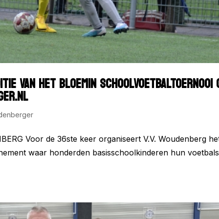
ITIE VAN HET BLOEMIN SCHOOLVOETBALTOERNOOI 
GER.NL
denberger
ERG Voor de 36ste keer organiseert V.V. Woudenberg he
nement waar honderden basisschoolkinderen hun voetbalsk