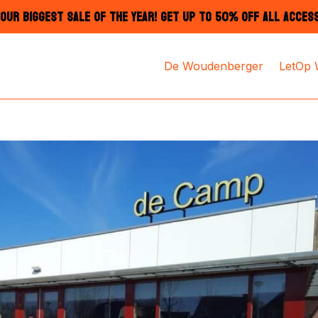
OUR BIGGEST SALE OF THE YEAR! GET UP TO 50% OFF ALL ACCES
De Woudenberger
LetOp