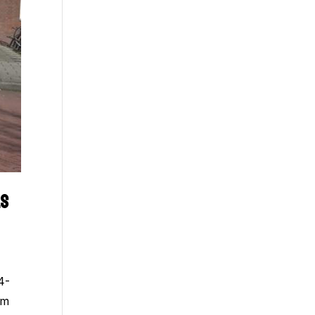
LS
4-
om