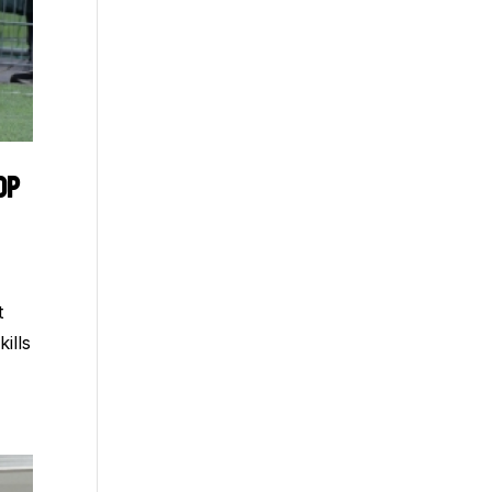
OP
t
ills