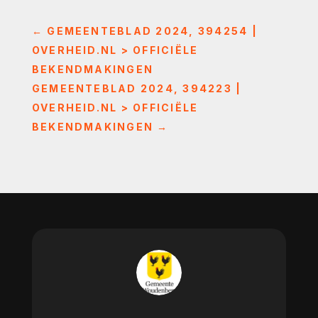
←
GEMEENTEBLAD 2024, 394254 |
OVERHEID.NL > OFFICIËLE
BEKENDMAKINGEN
GEMEENTEBLAD 2024, 394223 |
OVERHEID.NL > OFFICIËLE
BEKENDMAKINGEN
→