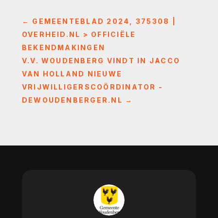
←
GEMEENTEBLAD 2024, 375308 |
OVERHEID.NL > OFFICIËLE
BEKENDMAKINGEN
V.V. WOUDENBERG VINDT IN JACCO
VAN HOLLAND NIEUWE
VRIJWILLIGERSCOÖRDINATOR -
DEWOUDENBERGER.NL
→