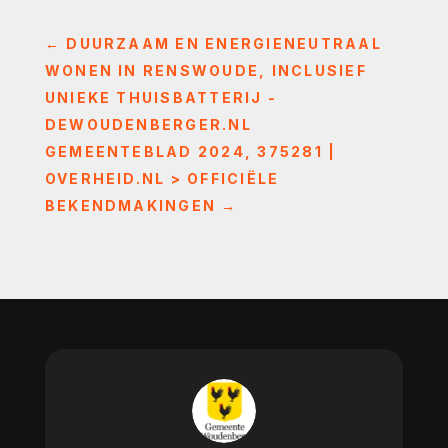
←
DUURZAAM EN ENERGIENEUTRAAL
WONEN IN RENSWOUDE, INCLUSIEF
UNIEKE THUISBATTERIJ -
DEWOUDENBERGER.NL
GEMEENTEBLAD 2024, 375281 |
OVERHEID.NL > OFFICIËLE
BEKENDMAKINGEN
→