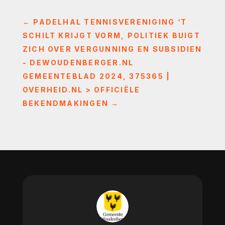
←
PADELHAL TENNISVERENIGING ‘T
SCHILT KRIJGT VORM, POLITIEK BUIGT
ZICH OVER VERGUNNING EN SUBSIDIEN
- DEWOUDENBERGER.NL
GEMEENTEBLAD 2024, 375365 |
OVERHEID.NL > OFFICIËLE
BEKENDMAKINGEN
→