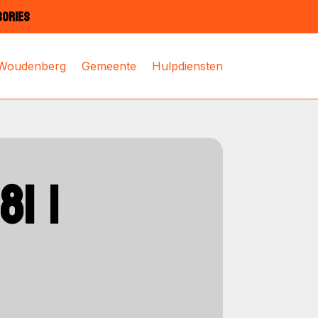
SORIES
 Woudenberg
Gemeente
Hulpdiensten
1 |