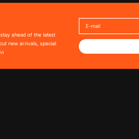
stay ahead of the latest
out new arrivals, special
vi