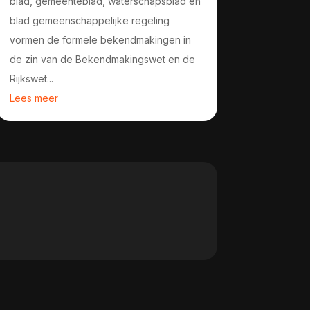
blad, gemeenteblad, waterschapsblad en
blad gemeenschappelijke regeling
vormen de formele bekendmakingen in
de zin van de Bekendmakingswet en de
Rijkswet...
Lees meer