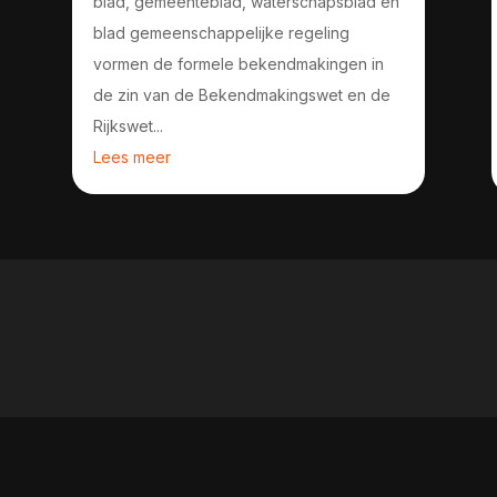
blad, gemeenteblad, waterschapsblad en
blad gemeenschappelijke regeling
vormen de formele bekendmakingen in
de zin van de Bekendmakingswet en de
Rijkswet...
Lees meer