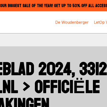
OUR BIGGEST SALE OF THE YEAR! GET UP TO 50% OFF ALL ACCES
De Woudenberger
LetOp
BLAD 2024, 33128
.NL > OFFICIËLE
AKINGEN