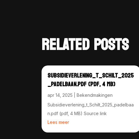
RELATED POSTS
SUBSIDIEVERLENING_T_SCHILT_2025
_PADELBAAN.PDF (PDF, 4 MB)
apr 14, 2025
|
Bekendmakingen
Subsidieverlening_t_Schilt_2025_padelbaa
n.pdf (pdf, 4 MB) Source link
Lees meer