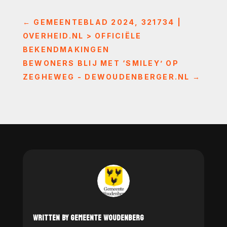
←
GEMEENTEBLAD 2024, 321734 |
OVERHEID.NL > OFFICIËLE
BEKENDMAKINGEN
BEWONERS BLIJ MET ‘SMILEY’ OP
ZEGHEWEG - DEWOUDENBERGER.NL
→
WRITTEN BY GEMEENTE WOUDENBERG