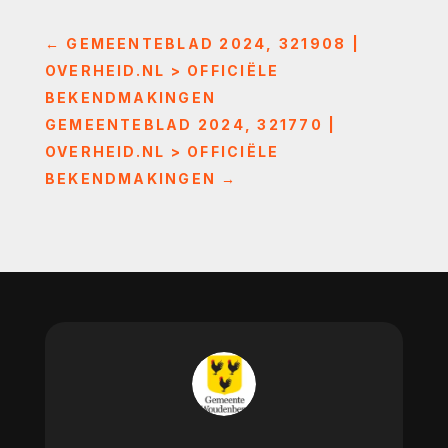
←
GEMEENTEBLAD 2024, 321908 |
OVERHEID.NL > OFFICIËLE
BEKENDMAKINGEN
GEMEENTEBLAD 2024, 321770 |
OVERHEID.NL > OFFICIËLE
BEKENDMAKINGEN
→