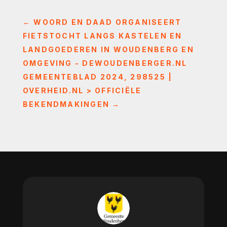
←
WOORD EN DAAD ORGANISEERT
FIETSTOCHT LANGS KASTELEN EN
LANDGOEDEREN IN WOUDENBERG EN
OMGEVING - DEWOUDENBERGER.NL
GEMEENTEBLAD 2024, 298525 |
OVERHEID.NL > OFFICIËLE
BEKENDMAKINGEN
→