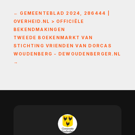
←
GEMEENTEBLAD 2024, 286444 |
OVERHEID.NL > OFFICIËLE
BEKENDMAKINGEN
TWEEDE BOEKENMARKT VAN
STICHTING VRIENDEN VAN DORCAS
WOUDENBERG - DEWOUDENBERGER.NL
→