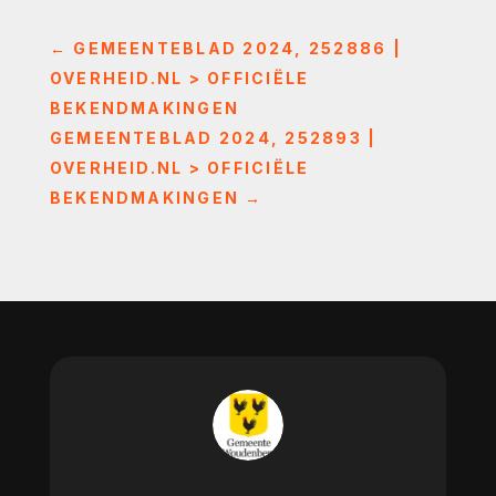
←
GEMEENTEBLAD 2024, 252886 |
OVERHEID.NL > OFFICIËLE
BEKENDMAKINGEN
GEMEENTEBLAD 2024, 252893 |
OVERHEID.NL > OFFICIËLE
BEKENDMAKINGEN
→