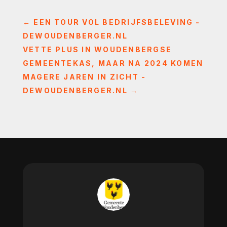
←
EEN TOUR VOL BEDRIJFSBELEVING -
DEWOUDENBERGER.NL
VETTE PLUS IN WOUDENBERGSE
GEMEENTEKAS, MAAR NA 2024 KOMEN
MAGERE JAREN IN ZICHT -
DEWOUDENBERGER.NL
→