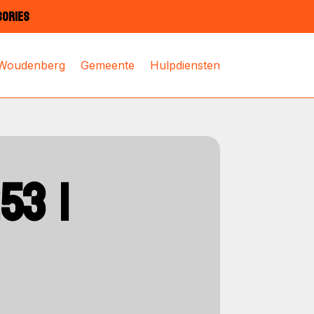
SORIES
 Woudenberg
Gemeente
Hulpdiensten
53 |