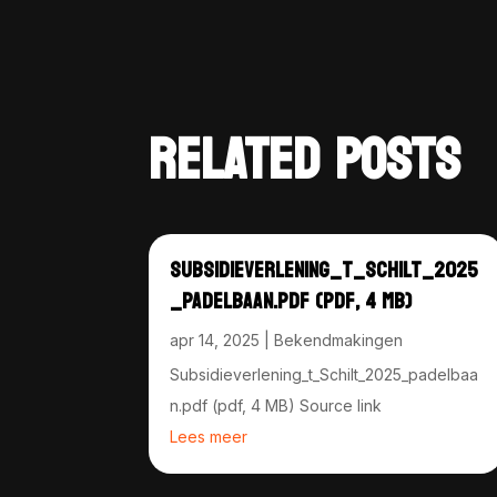
RELATED POSTS
SUBSIDIEVERLENING_T_SCHILT_2025
_PADELBAAN.PDF (PDF, 4 MB)
apr 14, 2025
|
Bekendmakingen
Subsidieverlening_t_Schilt_2025_padelbaa
n.pdf (pdf, 4 MB) Source link
Lees meer