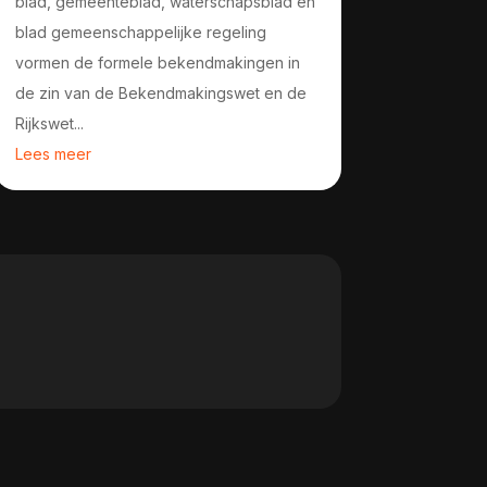
blad, gemeenteblad, waterschapsblad en
blad gemeenschappelijke regeling
vormen de formele bekendmakingen in
de zin van de Bekendmakingswet en de
Rijkswet...
Lees meer