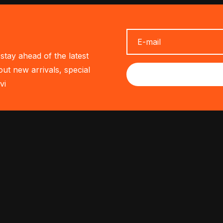
stay ahead of the latest
out new arrivals, special
vi