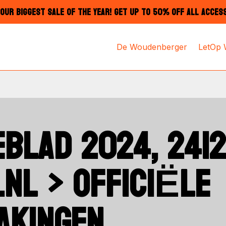
OUR BIGGEST SALE OF THE YEAR! GET UP TO 50% OFF ALL ACCES
De Woudenberger
LetOp
BLAD 2024, 2412
.NL > OFFICIËLE
AKINGEN