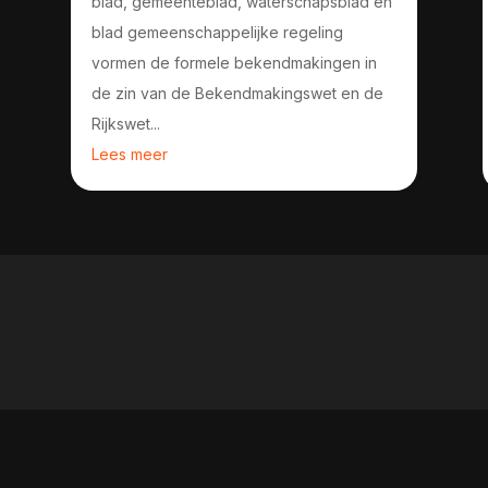
blad, gemeenteblad, waterschapsblad en
blad gemeenschappelijke regeling
vormen de formele bekendmakingen in
de zin van de Bekendmakingswet en de
Rijkswet...
Lees meer