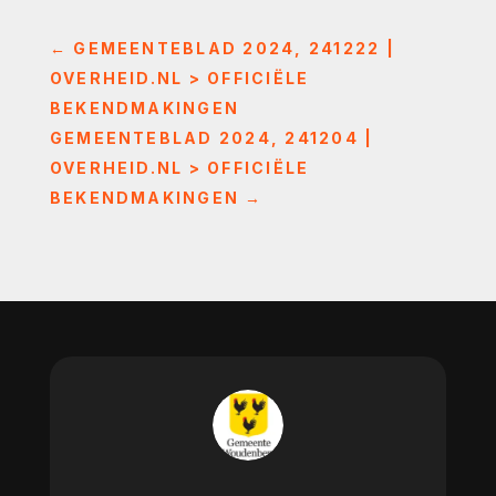
←
GEMEENTEBLAD 2024, 241222 |
OVERHEID.NL > OFFICIËLE
BEKENDMAKINGEN
GEMEENTEBLAD 2024, 241204 |
OVERHEID.NL > OFFICIËLE
BEKENDMAKINGEN
→