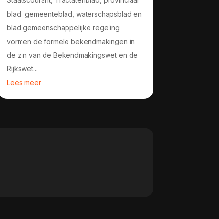
Staatscourant, Tractatenblad, provinciaal
blad, gemeenteblad, waterschapsblad en
blad gemeenschappelijke regeling
vormen de formele bekendmakingen in
de zin van de Bekendmakingswet en de
Rijkswet...
Lees meer