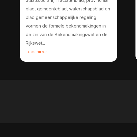
Staatscourant, Tractatenblad, provinciaal
blad, gemeenteblad, waterschapsblad en
blad gemeenschappelijke regeling
vormen de formele bekendmakingen in
de zin van de Bekendmakingswet en de
Rijkswet...
Lees meer