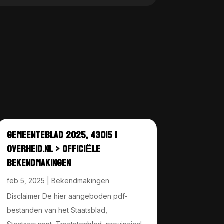
GEMEENTEBLAD 2025, 43015 |
OVERHEID.NL > OFFICIËLE
BEKENDMAKINGEN
feb 5, 2025
|
Bekendmakingen
Disclaimer De hier aangeboden pdf-
bestanden van het Staatsblad,