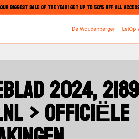
OUR BIGGEST SALE OF THE YEAR! GET UP TO 50% OFF ALL ACCES
De Woudenberger
LetOp
BLAD 2024, 2189
.NL > OFFICIËLE
AKINGEN