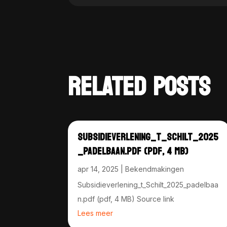
RELATED POSTS
SUBSIDIEVERLENING_T_SCHILT_2025
_PADELBAAN.PDF (PDF, 4 MB)
apr 14, 2025
|
Bekendmakingen
Subsidieverlening_t_Schilt_2025_padelbaa
n.pdf (pdf, 4 MB) Source link
Lees meer