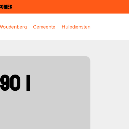
SORIES
 Woudenberg
Gemeente
Hulpdiensten
90 |