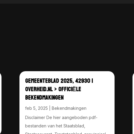
GEMEENTEBLAD 2025, 42930 |
OVERHEID.NL > OFFICIËLE
BEKENDMAKINGEN
feb 5, 2025
|
Bekendmakingen
Disclaimer De hier aangeboden pdf-
bestanden van het Staatsblad,