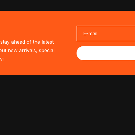
stay ahead of the latest
out new arrivals, special
vi