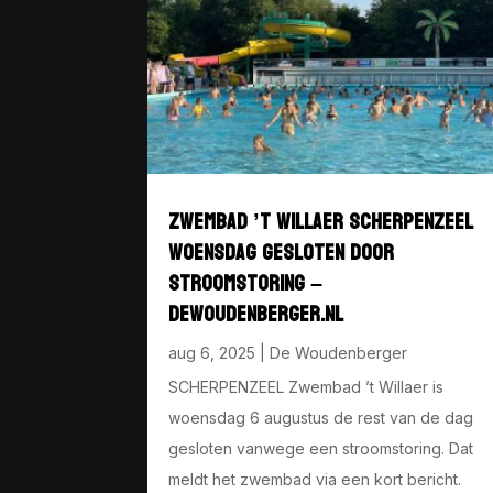
ZWEMBAD ’T WILLAER SCHERPENZEEL
WOENSDAG GESLOTEN DOOR
STROOMSTORING –
DEWOUDENBERGER.NL
aug 6, 2025
|
De Woudenberger
SCHERPENZEEL Zwembad ’t Willaer is
woensdag 6 augustus de rest van de dag
gesloten vanwege een stroomstoring. Dat
meldt het zwembad via een kort bericht.