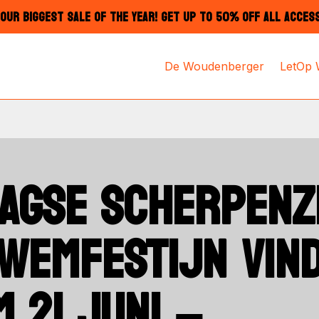
OUR BIGGEST SALE OF THE YEAR! GET UP TO 50% OFF ALL ACCES
De Woudenberger
LetOp
AGSE SCHERPENZ
ZWEMFESTIJN VIN
M 21 JUNI –