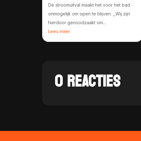
De stroomuitval maakt het voor het bad
onmogelijk om open te blijven. ,,Wij zijn
hierdoor genoodzaakt om...
Lees meer
0 REACTIES