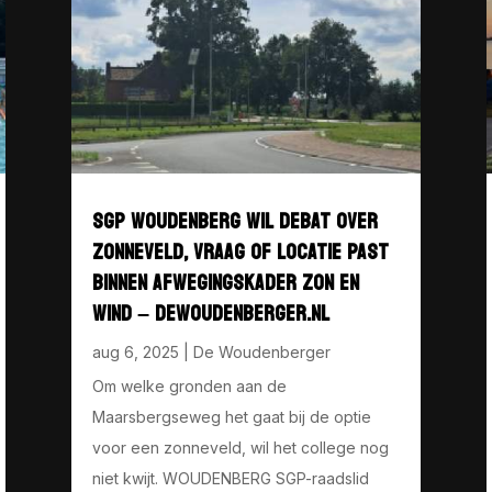
SGP WOUDENBERG WIL DEBAT OVER
ZONNEVELD, VRAAG OF LOCATIE PAST
BINNEN AFWEGINGSKADER ZON EN
WIND – DEWOUDENBERGER.NL
aug 6, 2025
|
De Woudenberger
Om welke gronden aan de
Maarsbergseweg het gaat bij de optie
voor een zonneveld, wil het college nog
niet kwijt. WOUDENBERG SGP-raadslid