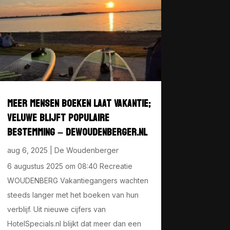
MEER MENSEN BOEKEN LAAT VAKANTIE;
VELUWE BLIJFT POPULAIRE
BESTEMMING – DEWOUDENBERGER.NL
aug 6, 2025
|
De Woudenberger
6 augustus 2025 om 08:40 Recreatie
WOUDENBERG Vakantiegangers wachten
steeds langer met het boeken van hun
verblijf. Uit nieuwe cijfers van
HotelSpecials.nl blijkt dat meer dan een