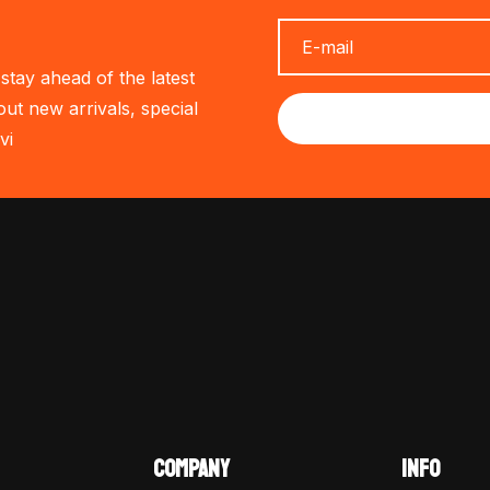
stay ahead of the latest
out new arrivals, special
vi
COMPANY
INFO