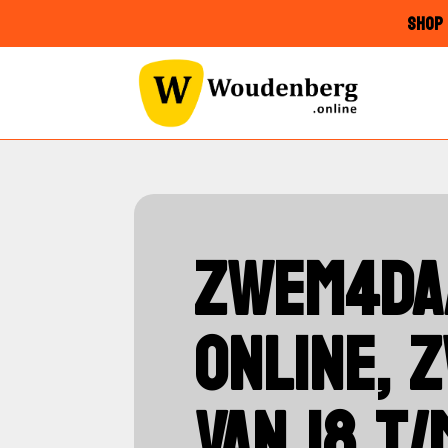
SHOP 
ZWEM4DA
ONLINE, 
VAN 18 T/