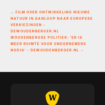
←
FILM OVER ONTWIKKELING NIEUWE
NATUUR IN AANLOOP NAAR EUROPESE
VERKIEZINGEN -
DEWOUDENBERGER.NL
WOUDENBERGSE POLITIEK: ‘ER IS
MEER RUIMTE VOOR ONDERNEMERS
NODIG’ - DEWOUDENBERGER.NL
→