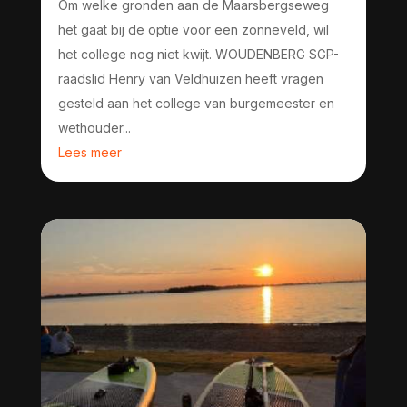
Om welke gronden aan de Maarsbergseweg
het gaat bij de optie voor een zonneveld, wil
het college nog niet kwijt. WOUDENBERG SGP-
raadslid Henry van Veldhuizen heeft vragen
gesteld aan het college van burgemeester en
wethouder...
Lees meer