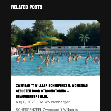
RELATED POSTS
ZWEMBAD ’T WILLAER SCHERPENZEEL WOENSDAG
GESLOTEN DOOR STROOMSTORING –
DEWOUDENBERGER.NL
aug 6, 2025
|
De Woudenberger
SCHERPENZEEL Zwembad ’t Willaer is