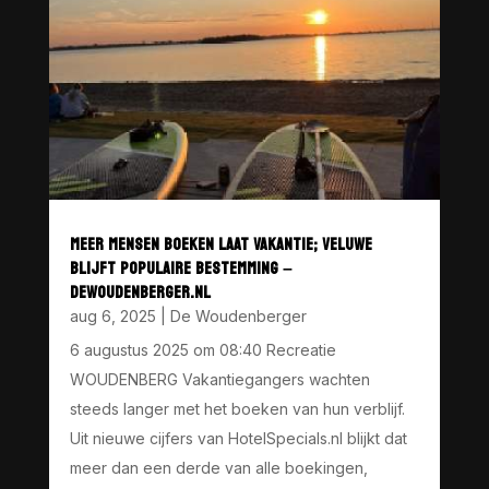
MEER MENSEN BOEKEN LAAT VAKANTIE; VELUWE
BLIJFT POPULAIRE BESTEMMING –
DEWOUDENBERGER.NL
aug 6, 2025
|
De Woudenberger
6 augustus 2025 om 08:40 Recreatie
WOUDENBERG Vakantiegangers wachten
steeds langer met het boeken van hun verblijf.
Uit nieuwe cijfers van HotelSpecials.nl blijkt dat
meer dan een derde van alle boekingen,