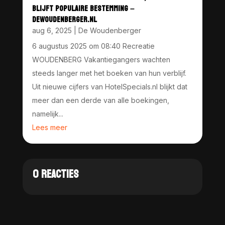
BLIJFT POPULAIRE BESTEMMING –
DEWOUDENBERGER.NL
aug 6, 2025
|
De Woudenberger
6 augustus 2025 om 08:40 Recreatie
WOUDENBERG Vakantiegangers wachten
steeds langer met het boeken van hun verblijf.
Uit nieuwe cijfers van HotelSpecials.nl blijkt dat
meer dan een derde van alle boekingen,
namelijk...
Lees meer
0 REACTIES