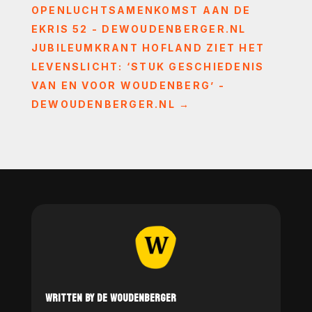
OPENLUCHTSAMENKOMST AAN DE
EKRIS 52 - DEWOUDENBERGER.NL
JUBILEUMKRANT HOFLAND ZIET HET
LEVENSLICHT: ‘STUK GESCHIEDENIS
VAN EN VOOR WOUDENBERG’ -
DEWOUDENBERGER.NL
→
WRITTEN BY DE WOUDENBERGER