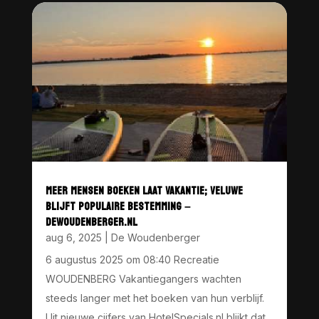
MEER MENSEN BOEKEN LAAT VAKANTIE; VELUWE
BLIJFT POPULAIRE BESTEMMING –
DEWOUDENBERGER.NL
aug 6, 2025
|
De Woudenberger
6 augustus 2025 om 08:40 Recreatie
WOUDENBERG Vakantiegangers wachten
steeds langer met het boeken van hun verblijf.
Uit nieuwe cijfers van HotelSpecials.nl blijkt dat