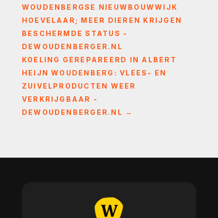
WOUDENBERGSE NIEUWBOUWWIJK
HOEVELAAR; MEER DIEREN KRIJGEN
BESCHERMDE STATUS -
DEWOUDENBERGER.NL
KOELING GEREPAREERD IN ALBERT
HEIJN WOUDENBERG: VLEES- EN
ZUIVELPRODUCTEN WEER
VERKRIJGBAAR -
DEWOUDENBERGER.NL
→