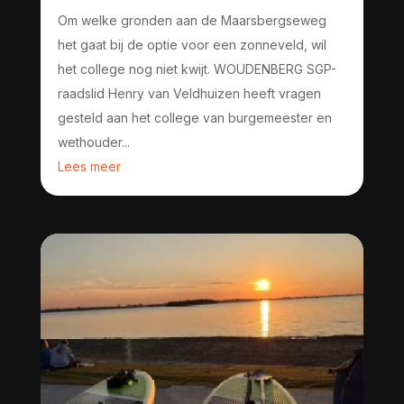
Om welke gronden aan de Maarsbergseweg
het gaat bij de optie voor een zonneveld, wil
het college nog niet kwijt. WOUDENBERG SGP-
raadslid Henry van Veldhuizen heeft vragen
gesteld aan het college van burgemeester en
wethouder...
Lees meer