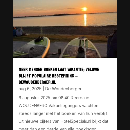
MEER MENSEN BOEKEN LAAT VAKANTIE; VELUWE
BLIJFT POPULAIRE BESTEMMING –
DEWOUDENBERGER.NL
aug 6, 2025
|
De Woudenberger
6 augustus 2025 om 08:40 Recreatie
WOUDENBERG Vakantiegangers wachten
steeds langer met het boeken van hun verblijf.
Uit nieuwe cijfers van HotelSpecials.nl blijkt dat
meer dan een derde van alle boekingen,