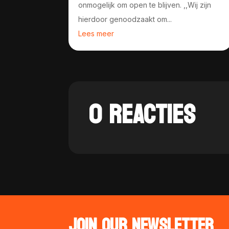
onmogelijk om open te blijven. ,,Wij zijn
hierdoor genoodzaakt om...
Lees meer
0 REACTIES
JOIN OUR NEWSLETTER