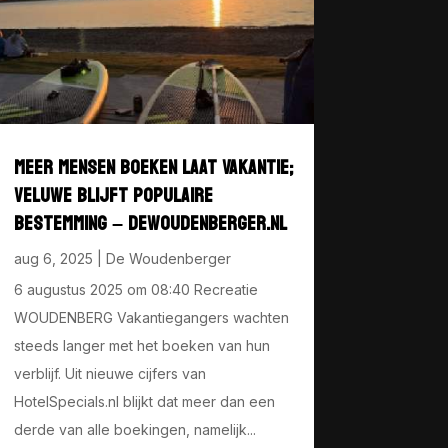
MEER MENSEN BOEKEN LAAT VAKANTIE;
VELUWE BLIJFT POPULAIRE
BESTEMMING – DEWOUDENBERGER.NL
aug 6, 2025
|
De Woudenberger
6 augustus 2025 om 08:40 Recreatie
WOUDENBERG Vakantiegangers wachten
steeds langer met het boeken van hun
verblijf. Uit nieuwe cijfers van
HotelSpecials.nl blijkt dat meer dan een
derde van alle boekingen, namelijk...