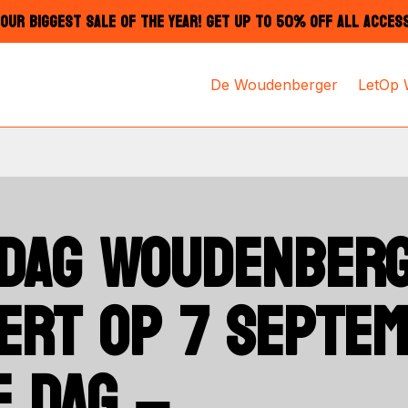
OUR BIGGEST SALE OF THE YEAR! GET UP TO 50% OFF ALL ACCES
De Woudenberger
LetOp
DAG WOUDENBER
ERT OP 7 SEPTE
E DAG –