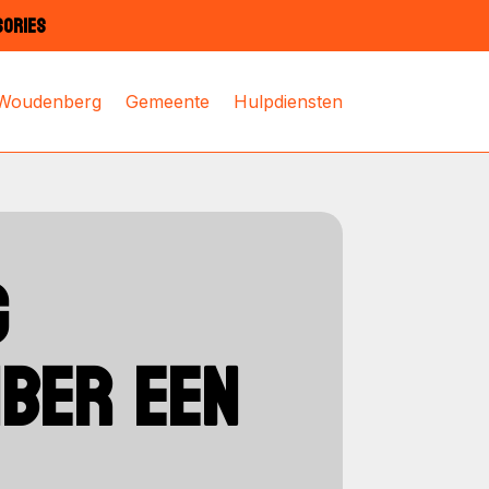
SORIES
 Woudenberg
Gemeente
Hulpdiensten
G
MBER EEN