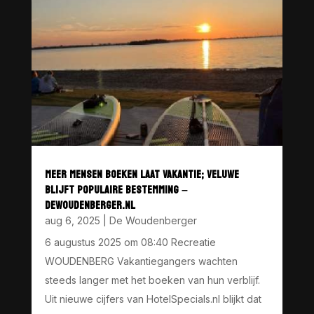
MEER MENSEN BOEKEN LAAT VAKANTIE; VELUWE
BLIJFT POPULAIRE BESTEMMING –
DEWOUDENBERGER.NL
aug 6, 2025
|
De Woudenberger
6 augustus 2025 om 08:40 Recreatie
WOUDENBERG Vakantiegangers wachten
steeds langer met het boeken van hun verblijf.
Uit nieuwe cijfers van HotelSpecials.nl blijkt dat