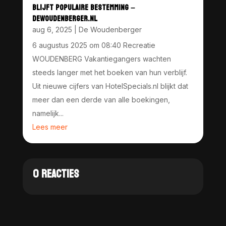
BLIJFT POPULAIRE BESTEMMING –
DEWOUDENBERGER.NL
aug 6, 2025
|
De Woudenberger
6 augustus 2025 om 08:40 Recreatie
WOUDENBERG Vakantiegangers wachten
steeds langer met het boeken van hun verblijf.
Uit nieuwe cijfers van HotelSpecials.nl blijkt dat
meer dan een derde van alle boekingen,
namelijk...
Lees meer
0 REACTIES