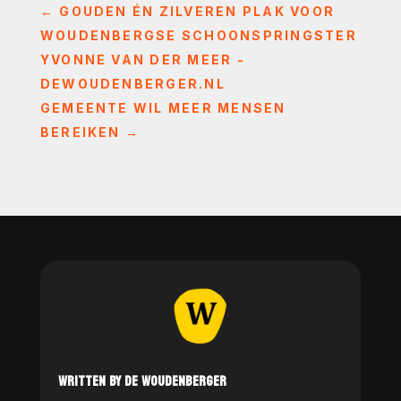
←
GOUDEN ÉN ZILVEREN PLAK VOOR
WOUDENBERGSE SCHOONSPRINGSTER
YVONNE VAN DER MEER -
DEWOUDENBERGER.NL
GEMEENTE WIL MEER MENSEN
BEREIKEN
→
WRITTEN BY DE WOUDENBERGER