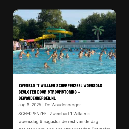
ZWEMBAD ’T WILLAER SCHERPENZEEL WOENSDAG
GESLOTEN DOOR STROOMSTORING –
DEWOUDENBERGER.NL
aug 6, 2025
|
De Woudenberger
SCHERPENZEEL Zwembad ’t Willaer is
woensdag 6 augustus de rest van de dag