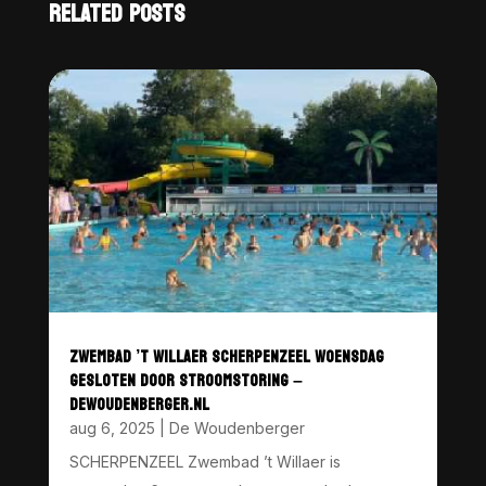
RELATED POSTS
ZWEMBAD ’T WILLAER SCHERPENZEEL WOENSDAG
GESLOTEN DOOR STROOMSTORING –
DEWOUDENBERGER.NL
aug 6, 2025
|
De Woudenberger
SCHERPENZEEL Zwembad ’t Willaer is