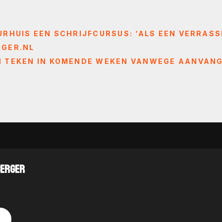
RHUIS EEN SCHRIJFCURSUS: ‘ALS EEN VERRASS
RGER.NL
N TEKEN IN KOMENDE WEKEN VANWEGE AANVANG
BERGER