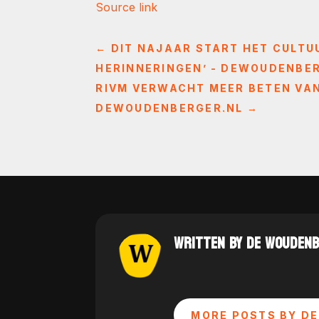
Source link
←
DIT NAJAAR START HET CULTUU
HERINNERINGEN’ - DEWOUDENBE
RIVM VERWACHT MEER BETEN VA
DEWOUDENBERGER.NL
→
WRITTEN BY DE WOUDEN
MORE POSTS BY DE