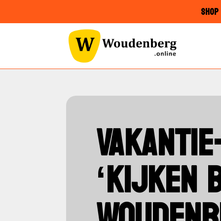
SHOP 
VAKANTIE-
‘KIJKEN B
WOUDENB