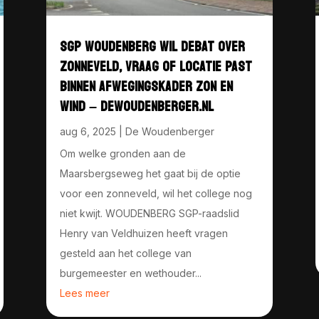
SGP WOUDENBERG WIL DEBAT OVER
ZONNEVELD, VRAAG OF LOCATIE PAST
BINNEN AFWEGINGSKADER ZON EN
WIND – DEWOUDENBERGER.NL
aug 6, 2025
|
De Woudenberger
Om welke gronden aan de
Maarsbergseweg het gaat bij de optie
voor een zonneveld, wil het college nog
niet kwijt. WOUDENBERG SGP-raadslid
Henry van Veldhuizen heeft vragen
gesteld aan het college van
burgemeester en wethouder...
Lees meer