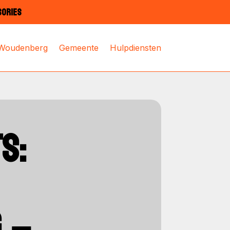
SORIES
 Woudenberg
Gemeente
Hulpdiensten
S:
 –