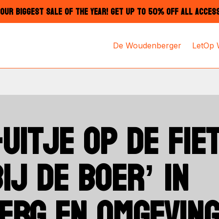
OUR BIGGEST SALE OF THE YEAR! GET UP TO 50% OFF ALL ACCES
De Woudenberger
LetOp
UITJE OP DE FIET
IJ DE BOER’ IN
ERG EN OMGEVING