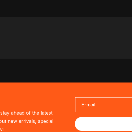
stay ahead of the latest
out new arrivals, special
vi