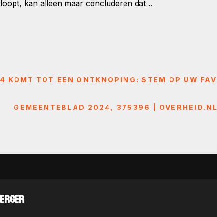
loopt, kan alleen maar concluderen dat ..
 KOMT TOT EEN ONTKNOPING: STEM OP UW FAVO
GEMEENTEBLAD 2024, 375396 | OVERHEID.N
BERGER