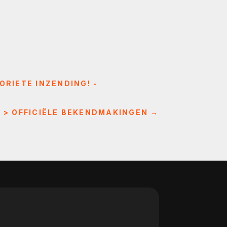
RIETE INZENDING! -
L > OFFICIËLE BEKENDMAKINGEN
→