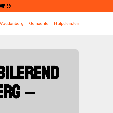
SORIES
 Woudenberg
Gemeente
Hulpdiensten
BILEREND
ERG –