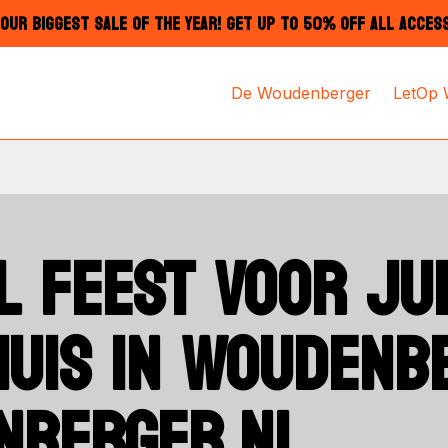
OUR BIGGEST SALE OF THE YEAR! GET UP TO 50% OFF ALL ACCES
De Woudenberger
LetOp
 FEEST VOOR JU
UIS IN WOUDENB
NBERGER.NL