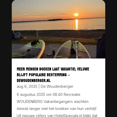
MEER MENSEN BOEKEN LAAT VAKANTIE; VELUWE
BLIJFT POPULAIRE BESTEMMING –
DEWOUDENBERGER.NL
aug 6, 2025
|
De Woudenberger
6 augustus 2025 om 08:40 Recreatie
WOUDENBERG Vakantiegangers wachten
steeds langer met het boeken van hun verblijf.
Uit nieuwe cijfers van HotelSpecials.nl blijkt dat