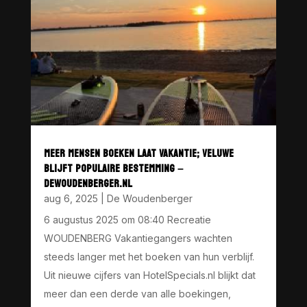
MEER MENSEN BOEKEN LAAT VAKANTIE; VELUWE
BLIJFT POPULAIRE BESTEMMING –
DEWOUDENBERGER.NL
aug 6, 2025
|
De Woudenberger
6 augustus 2025 om 08:40 Recreatie
WOUDENBERG Vakantiegangers wachten
steeds langer met het boeken van hun verblijf.
Uit nieuwe cijfers van HotelSpecials.nl blijkt dat
meer dan een derde van alle boekingen,