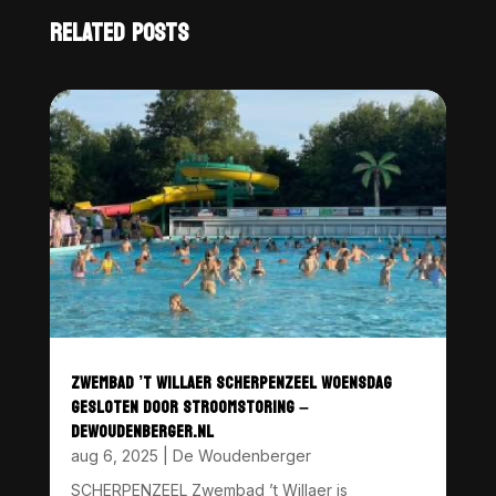
RELATED POSTS
ZWEMBAD ’T WILLAER SCHERPENZEEL WOENSDAG
GESLOTEN DOOR STROOMSTORING –
DEWOUDENBERGER.NL
aug 6, 2025
|
De Woudenberger
SCHERPENZEEL Zwembad ’t Willaer is