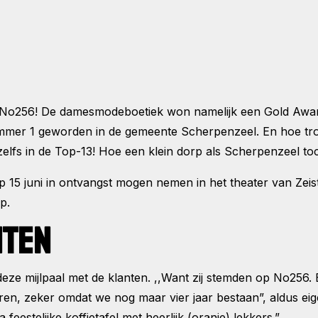
bij No256! De damesmodeboetiek won namelijk een Gold A
er 1 geworden in de gemeente Scherpenzeel. En hoe trots 
k zelfs in de Top-13! Hoe een klein dorp als Scherpenzeel 
 15 juni in ontvangst mogen nemen in het theater van Zeist
op.
NTEN
eze mijlpaal met de klanten. ,,Want zij stemden op No256
, zeker omdat we nog maar vier jaar bestaan”, aldus eige
feestelijke koffietafel met heerlijk (oranje) lekkers.”