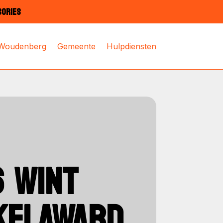
SORIES
 Woudenberg
Gemeente
Hulpdiensten
 WINT
KELAWARD