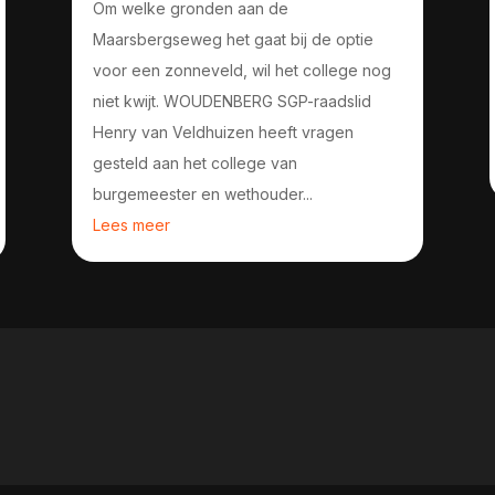
Om welke gronden aan de
Maarsbergseweg het gaat bij de optie
voor een zonneveld, wil het college nog
niet kwijt. WOUDENBERG SGP-raadslid
Henry van Veldhuizen heeft vragen
gesteld aan het college van
burgemeester en wethouder...
Lees meer