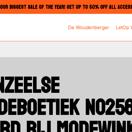
OUR BIGGEST SALE OF THE YEAR! GET UP TO 50% OFF ALL ACCES
De Woudenberger
LetOp
NZEELSE
DEBOETIEK NO256
RD BIJ MODEWIN