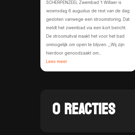
SCHERPENZEEL Zwembad ’t Willaer is
woensdag 6 augustus de rest van de dag
gesloten vanwege een stroomstoring. Dat
meldt het zwembad via een kort bericht.
De stroomuitval maakt het voor het bad
onmogelijk om open te blijven. ,,Wij zijn
hierdoor genoodzaakt om...
Lees meer
0 REACTIES