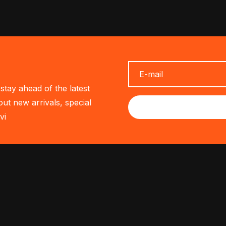
stay ahead of the latest
out new arrivals, special
vi