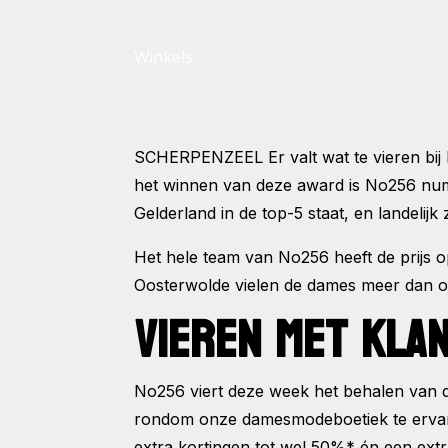
Winkels
SCHERPENZEEL
Er valt wat te vieren 
het winnen van deze award is No256 numm
Gelderland in de top-5 staat, en landelij
Het hele team van No256 heeft de prijs op
Oosterwolde vielen de dames meer dan 
VIEREN MET KLA
No256 viert deze week het behalen van d
rondom onze damesmodeboetiek te ervaren
extra kortingen tot wel 50%* én een extra 