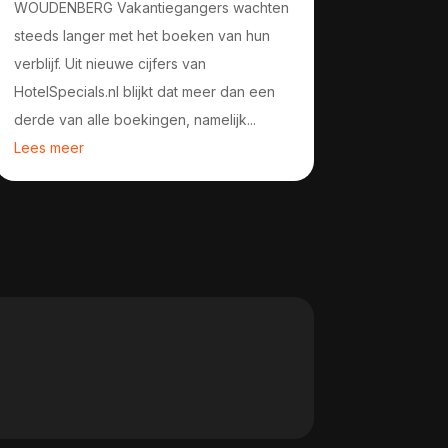
WOUDENBERG Vakantiegangers wachten
steeds langer met het boeken van hun
verblijf. Uit nieuwe cijfers van
HotelSpecials.nl blijkt dat meer dan een
derde van alle boekingen, namelijk...
Lees meer