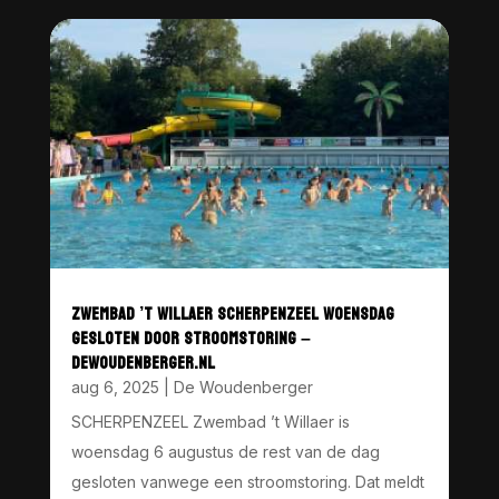
ZWEMBAD ’T WILLAER SCHERPENZEEL WOENSDAG
GESLOTEN DOOR STROOMSTORING –
DEWOUDENBERGER.NL
aug 6, 2025
|
De Woudenberger
SCHERPENZEEL Zwembad ’t Willaer is
woensdag 6 augustus de rest van de dag
gesloten vanwege een stroomstoring. Dat meldt