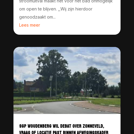
stroomuitval maakt het voor het bad onmogelijk
om open te blijven. ,,Wij zijn hierdoor
genoodzaakt om...
Lees meer
SGP WOUDENBERG WIL DEBAT OVER ZONNEVELD,
VRAAG OF LOCATIE PAST BINNEN AFWEGINGSKADER