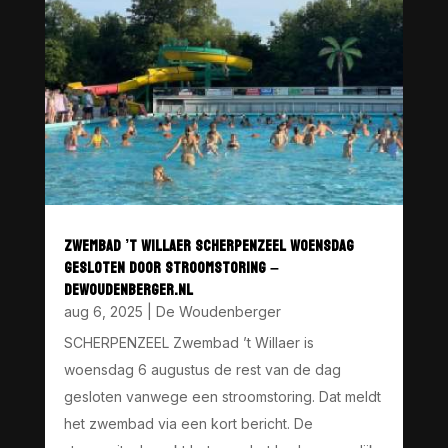
ZWEMBAD ’T WILLAER SCHERPENZEEL WOENSDAG
GESLOTEN DOOR STROOMSTORING –
DEWOUDENBERGER.NL
aug 6, 2025
|
De Woudenberger
SCHERPENZEEL Zwembad ’t Willaer is
woensdag 6 augustus de rest van de dag
gesloten vanwege een stroomstoring. Dat meldt
het zwembad via een kort bericht. De