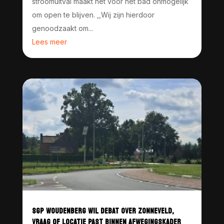
stroomuitval maakt het voor het bad onmogelijk
om open te blijven. ,,Wij zijn hierdoor
genoodzaakt om...
Lees meer
SGP WOUDENBERG WIL DEBAT OVER ZONNEVELD,
VRAAG OF LOCATIE PAST BINNEN AFWEGINGSKADER