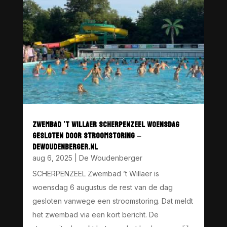
ZWEMBAD ’T WILLAER SCHERPENZEEL WOENSDAG
GESLOTEN DOOR STROOMSTORING –
DEWOUDENBERGER.NL
aug 6, 2025
|
De Woudenberger
SCHERPENZEEL Zwembad ’t Willaer is
woensdag 6 augustus de rest van de dag
gesloten vanwege een stroomstoring. Dat meldt
het zwembad via een kort bericht. De