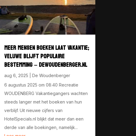
MEER MENSEN BOEKEN LAAT VAKANTIE;
VELUWE BLIJFT POPULAIRE
BESTEMMING – DEWOUDENBERGER.NL
aug 6, 2025
|
De Woudenberger
6 augustus 2025 om 08:40 Recreatie
WOUDENBERG Vakantiegangers wachten
steeds langer met het boeken van hun
verblijf. Uit nieuwe cijfers van
HotelSpecials.nl blijkt dat meer dan een
derde van alle boekingen, namelijk...
Lees meer