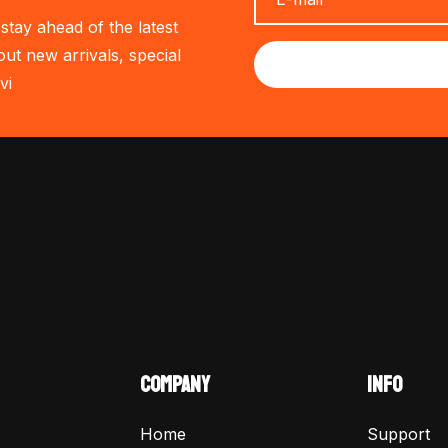
stay ahead of the latest
out new arrivals, special
vi
COMPANY
INFO
Home
Support