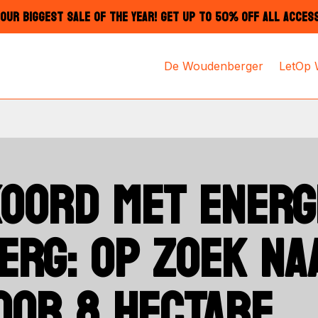
OUR BIGGEST SALE OF THE YEAR! GET UP TO 50% OFF ALL ACCES
De Woudenberger
LetOp
OORD MET ENERG
RG: OP ZOEK NA
OOR 8 HECTARE