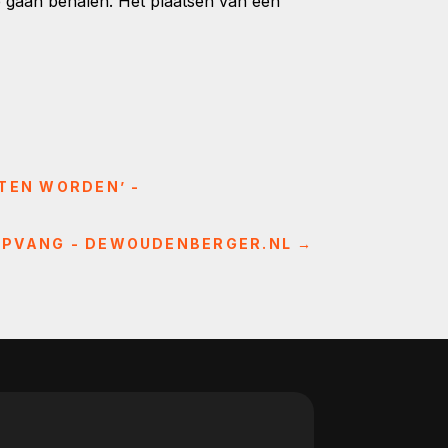
 gaan behalen. Het plaatsen van een
ETEN WORDEN’ -
 OPVANG - DEWOUDENBERGER.NL
→