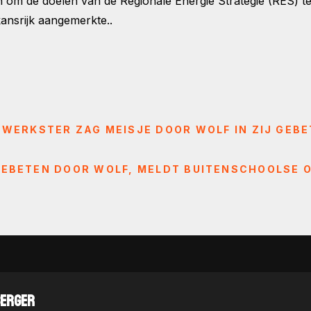
om de doelen van de Regionale Energie Strategie (RES) te
kansrijk aangemerkte..
EWERKSTER ZAG MEISJE DOOR WOLF IN ZIJ GEB
 GEBETEN DOOR WOLF, MELDT BUITENSCHOOLSE
BERGER