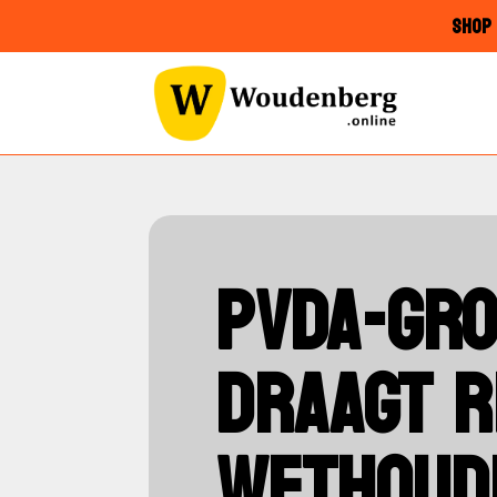
SHOP 
PVDA-GR
DRAAGT R
WETHOUD