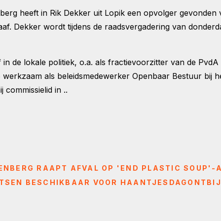
erg heeft in Rik Dekker uit Lopik een opvolger gevonden
f. Dekker wordt tijdens de raadsvergadering van donderda
f in de lokale politiek, o.a. als fractievoorzitter van de Pvd
016 werkzaam als beleidsmedewerker Openbaar Bestuur bij h
ij commissielid in ..
NBERG RAAPT AFVAL OP 'END PLASTIC SOUP'-
ATSEN BESCHIKBAAR VOOR HAANTJESDAGONTBIJ