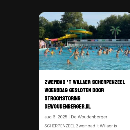
ZWEMBAD ’T WILLAER SCHERPENZEEL
WOENSDAG GESLOTEN DOOR
STROOMSTORING –
DEWOUDENBERGER.NL
aug 6, 2025
|
De Woudenberger
SCHERPENZEEL Zwembad ’t Willaer is