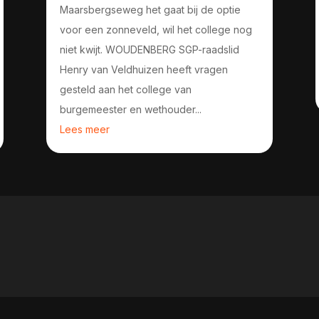
Maarsbergseweg het gaat bij de optie
voor een zonneveld, wil het college nog
niet kwijt. WOUDENBERG SGP-raadslid
Henry van Veldhuizen heeft vragen
gesteld aan het college van
burgemeester en wethouder...
Lees meer