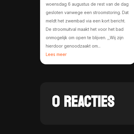
woensdag 6 augustus de rest van de dag
gesloten vanwege een stroomstoring. Dat
meldt het zwembad via een kort bericht.
De stroomuitval maakt het voor het bad
onmogelijk om open te blijven. ,,Wij zijn
hierdoor genoodzaakt om...
Lees meer
0 REACTIES