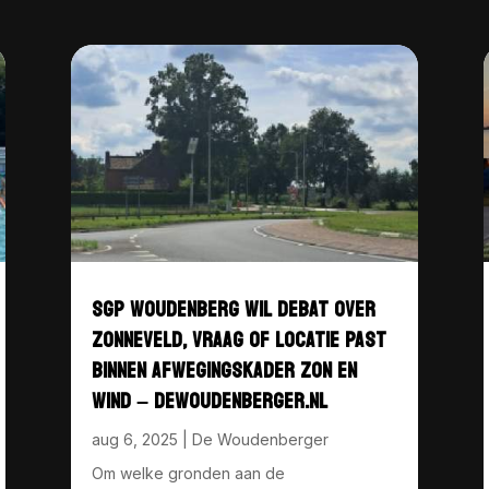
SGP WOUDENBERG WIL DEBAT OVER
ZONNEVELD, VRAAG OF LOCATIE PAST
BINNEN AFWEGINGSKADER ZON EN
WIND – DEWOUDENBERGER.NL
aug 6, 2025
|
De Woudenberger
Om welke gronden aan de