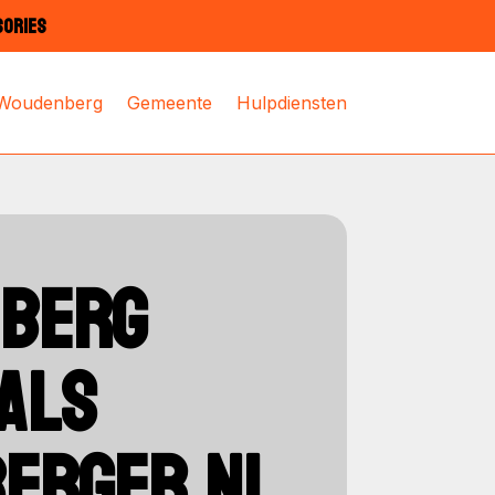
SORIES
 Woudenberg
Gemeente
Hulpdiensten
NBERG
ALS
ERGER.NL