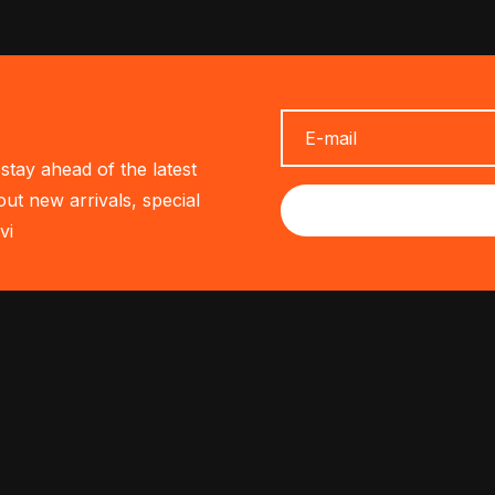
stay ahead of the latest
out new arrivals, special
vi