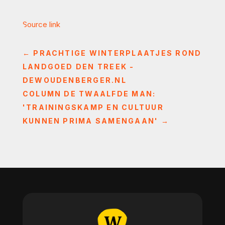
Source link
←
PRACHTIGE WINTERPLAATJES ROND
LANDGOED DEN TREEK -
DEWOUDENBERGER.NL
COLUMN DE TWAALFDE MAN:
'TRAININGSKAMP EN CULTUUR
KUNNEN PRIMA SAMENGAAN'
→