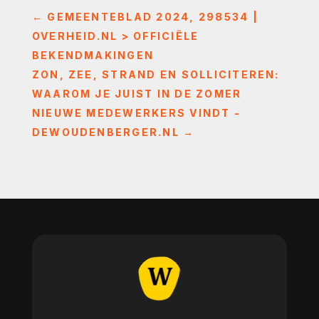
←
GEMEENTEBLAD 2024, 298534 |
OVERHEID.NL > OFFICIËLE
BEKENDMAKINGEN
ZON, ZEE, STRAND EN SOLLICITEREN:
WAAROM JE JUIST IN DE ZOMER
NIEUWE MEDEWERKERS VINDT -
DEWOUDENBERGER.NL
→