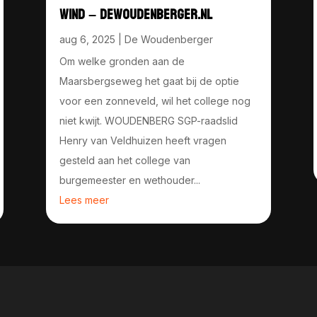
WIND – DEWOUDENBERGER.NL
aug 6, 2025
|
De Woudenberger
Om welke gronden aan de
Maarsbergseweg het gaat bij de optie
voor een zonneveld, wil het college nog
niet kwijt. WOUDENBERG SGP-raadslid
Henry van Veldhuizen heeft vragen
gesteld aan het college van
burgemeester en wethouder...
Lees meer