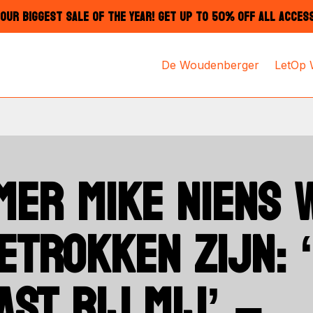
OUR BIGGEST SALE OF THE YEAR! GET UP TO 50% OFF ALL ACCES
De Woudenberger
LetOp
ER MIKE NIENS 
ETROKKEN ZIJN: 
AST BIJ MIJ’ –