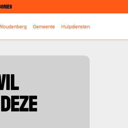
SORIES
 Woudenberg
Gemeente
Hulpdiensten
WIL
‘DEZE