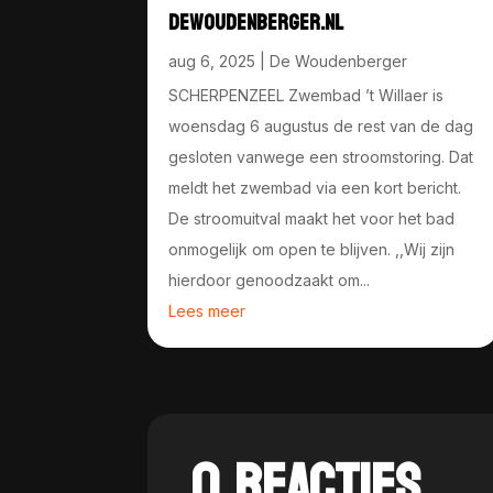
DEWOUDENBERGER.NL
aug 6, 2025
|
De Woudenberger
SCHERPENZEEL Zwembad ’t Willaer is
woensdag 6 augustus de rest van de dag
gesloten vanwege een stroomstoring. Dat
meldt het zwembad via een kort bericht.
De stroomuitval maakt het voor het bad
onmogelijk om open te blijven. ,,Wij zijn
hierdoor genoodzaakt om...
Lees meer
0 REACTIES