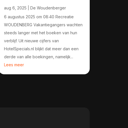
aug 6, 2025
|
De Woudenberger
6 augustus 2025 om 08:40 Recreatie
WOUDENBERG Vakantiegangers wachten
steeds langer met het boeken van hun
verblijf. Uit nieuwe cijfers van
HotelSpecials.nl blijkt dat meer dan een
derde van alle boekingen, namelijk...
Lees meer