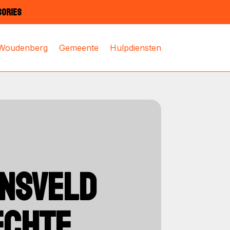
SORIES
 Woudenberg
Gemeente
Hulpdiensten
ENSVELD
ECHTE