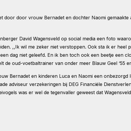
t door door vrouw Bernadet en dochter Naomi gemaakte a
enberger David Wagensveld op social media een foto waaro
 Leiden. ,,Ik wil me zeker niet verstoppen. Ook sta ik er hee
is een dag niet geleefd. En ik ben toch ook een beetje een c
telt de oud-voetbaltrainer van onder meer Blauw Geel ‘55 e
rouw Bernadet en kinderen Luca en Naomi een onbezorgd l
e adviseur verzekeringen bij DEG Financiële Dienstverlen
ivogels was er wel de tegenvaller geweest dat Wagensveld,