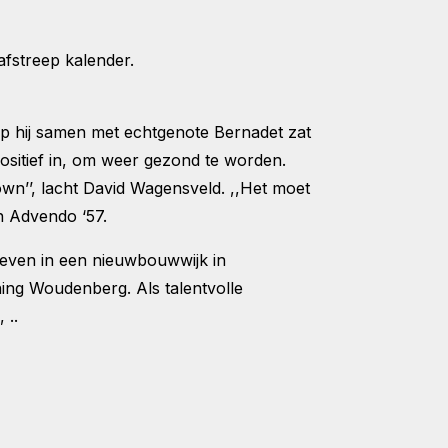
fstreep kalender.
p hij samen met echtgenote Bernadet zat
l positief in, om weer gezond te worden.
lown’’, lacht David Wagensveld. ,,Het moet
n Advendo ‘57.
even in een nieuwbouwwijk in
ing Woudenberg. Als talentvolle
 ..