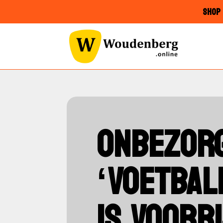
SHOP 
ONBEZORG
‘VOETBAL
IS VOORBI