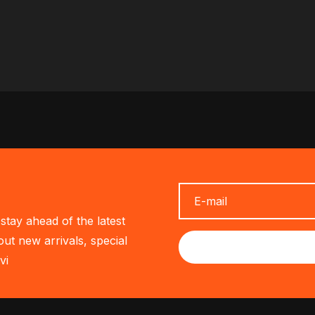
stay ahead of the latest
out new arrivals, special
vi