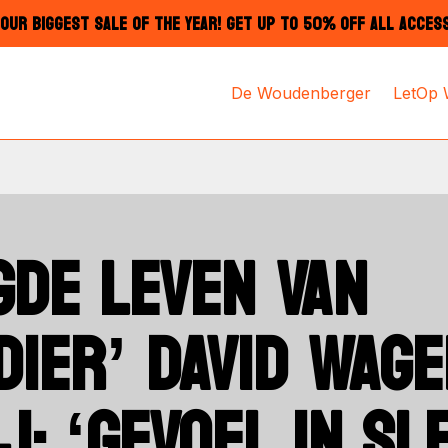
OUR BIGGEST SALE OF THE YEAR! GET UP TO 50% OFF ALL ACCES
De Woudenberger
LetOp
DE LEVEN VAN
DIER’ DAVID WAG
J: ‘GEVOEL IN SL