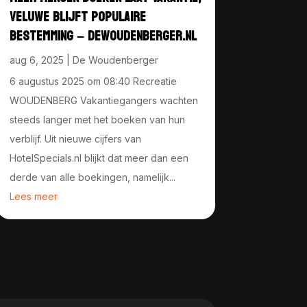
VELUWE BLIJFT POPULAIRE
BESTEMMING – DEWOUDENBERGER.NL
aug 6, 2025
|
De Woudenberger
6 augustus 2025 om 08:40 Recreatie
WOUDENBERG Vakantiegangers wachten
steeds langer met het boeken van hun
verblijf. Uit nieuwe cijfers van
HotelSpecials.nl blijkt dat meer dan een
derde van alle boekingen, namelijk...
Lees meer