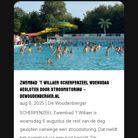
ZWEMBAD ’T WILLAER SCHERPENZEEL WOENSDAG
GESLOTEN DOOR STROOMSTORING –
DEWOUDENBERGER.NL
aug 6, 2025
|
De Woudenberger
SCHERPENZEEL Zwembad ’t Willaer is
woensdag 6 augustus de rest van de dag
gesloten vanwege een stroomstoring. Dat meldt
het zwembad via een kort bericht. De