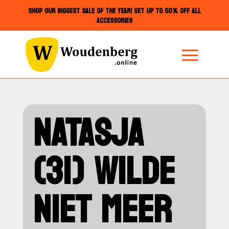
SHOP OUR BIGGEST SALE OF THE YEAR! GET UP TO 50% OFF ALL
ACCESSORIES
NATASJA
(31) WILDE
NIET MEER