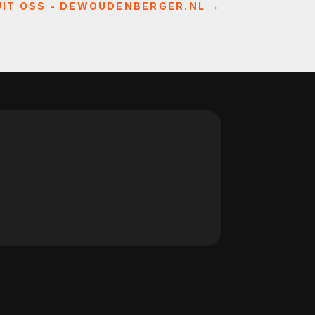
IT OSS - DEWOUDENBERGER.NL
→