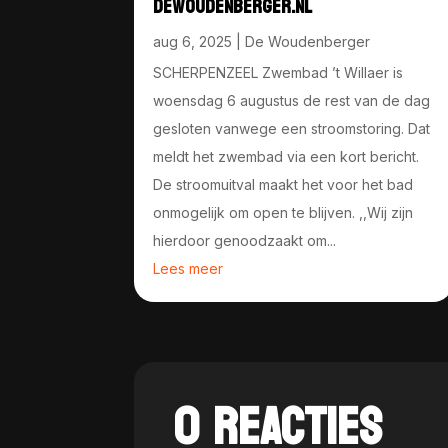
DEWOUDENBERGER.NL
aug 6, 2025
|
De Woudenberger
SCHERPENZEEL Zwembad ’t Willaer is
woensdag 6 augustus de rest van de dag
gesloten vanwege een stroomstoring. Dat
meldt het zwembad via een kort bericht.
De stroomuitval maakt het voor het bad
onmogelijk om open te blijven. ,,Wij zijn
hierdoor genoodzaakt om...
Lees meer
0 REACTIES