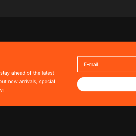
stay ahead of the latest
out new arrivals, special
vi