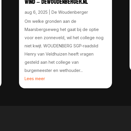
WIND – DEWOUDENBERGER.NL
aug 6, 2025
|
De Woudenberger
Om welke gronden aan de
Maarsbergseweg het gaat bij de optie
voor een zonneveld, wil het college nog
niet kwijt. WOUDENBERG SGP-raadslid
Henry van Veldhuizen heeft vragen
gesteld aan het college van
burgemeester en wethouder...
Lees meer