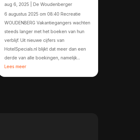
aug 6, 2025
|
De Woudenberger
6 augustus 2025 om 08:40 Recreatie
WOUDENBERG Vakantiegangers wachten
steeds langer met het boeken van hun
verblijf. Uit nieuwe cijfers van
HotelSpecials.nl blijkt dat meer dan een
derde van alle boekingen, namelijk...
Lees meer