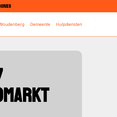
SORIES
 Woudenberg
Gemeente
Hulpdiensten
7
FOMARKT